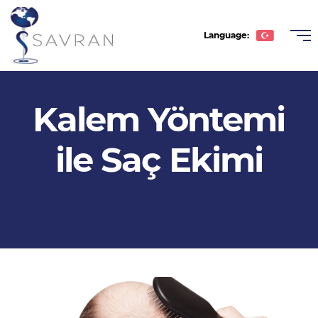
Language:
Türkçe
Kalem Yöntemi
English
Deutsche
ile Saç Ekimi
Română
عربى
Español